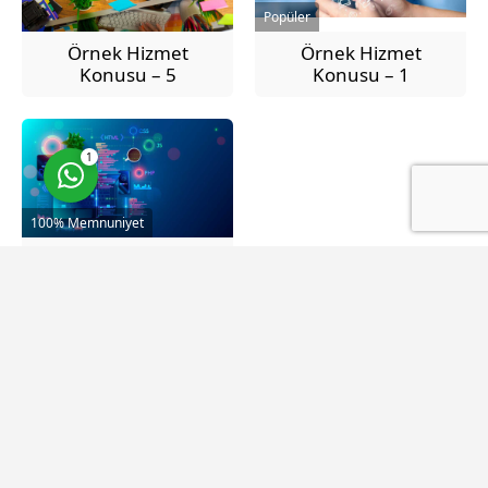
Popüler
Örnek Hizmet
Örnek Hizmet
Konusu – 5
Konusu – 1
Cevap Yaz
1
100% Memnuniyet
Örnek Hizmet
Konusu – 6
The copyrights of the images, texts and all other content
used on this site belong to Etkin Medikal. It cannot be used
or reproduced in a printed or electronic medium without
the permission of the company.© Etkin Medikal 2006 -
Falcon - All Rights Reserved. eCommerce Software -
https://www.medicalfootwear.net/ TEL: 0090 (212) 671 20