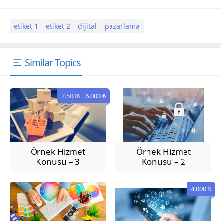
etiket 1
etiket 2
dijital
pazarlama
Similar Topics
7.500₺
6.000 ₺
Örnek Hizmet
Örnek Hizmet
Konusu – 3
Konusu – 2
Customer Service
4.000 ₺