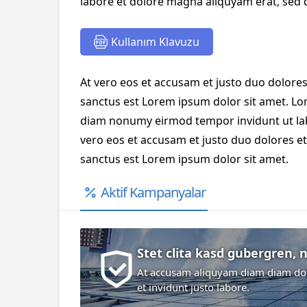
labore et dolore magna aliquyam erat, sed 
Kullanım Klavuzu
At vero eos et accusam et justo duo dolores
sanctus est Lorem ipsum dolor sit amet. Lor
diam nonumy eirmod tempor invidunt ut lab
vero eos et accusam et justo duo dolores et
sanctus est Lorem ipsum dolor sit amet.
Aktif Kampanyalar
Stet clita kasd gubergren, 
At accusam aliquyam diam diam dol
et invidunt justo labore.