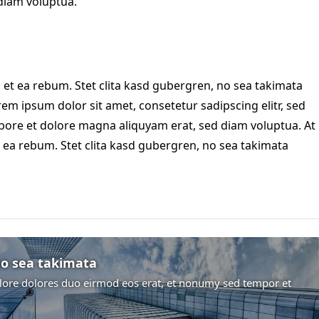
diam voluptua.
 et ea rebum. Stet clita kasd gubergren, no sea takimata
em ipsum dolor sit amet, consetetur sadipscing elitr, sed
ore et dolore magna aliquyam erat, sed diam voluptua. At
 ea rebum. Stet clita kasd gubergren, no sea takimata
no sea takimata
ore dolores duo eirmod eos erat, et nonumy sed tempor et